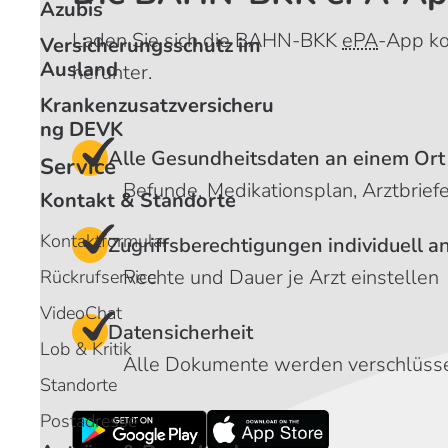
Azubis
Laden Sie sich die BAHN-BKK
ePA
-App ko
Versicherungsschutz im
Ausland
herunter.
Krankenzusatzversicheru
ng DEVK
Alle Gesundheitsdaten an einem Or
Service
Befunde, Medikationsplan, Arztbrief
Kontakt & Standorte
Kontaktformular
Zugriffsberechtigungen individuell 
Rechte und Dauer je Arzt einstellen
Rückrufservice
VideoChat
Datensicherheit
Lob & Kritik
Alle Dokumente werden verschlüsse
Standorte
Postadresse