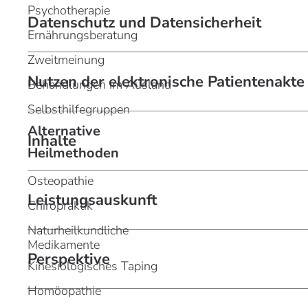
Psychotherapie
Datenschutz und Datensicherheit
Ernährungsberatung
Zweitmeinung
Nutzen der elektronische Patientenakte
Behandlungen im Ausland
Selbsthilfegruppen
Alternative
Inhalte
Heilmethoden
Osteopathie
Leistungsauskunft
Chiropraktik
Naturheilkundliche
Medikamente
Perspektive
Kinesiologisches Taping
Homöopathie