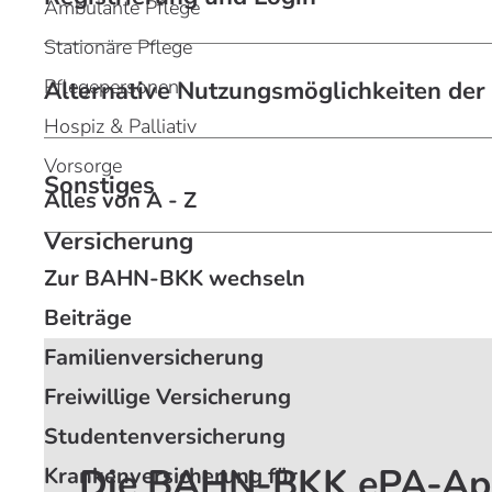
Ambulante Pflege
Stationäre Pflege
Pflegepersonen
Alternative Nutzungsmöglichkeiten der
Hospiz & Palliativ
Vorsorge
Sonstiges
Alles von A - Z
Versicherung
Zur BAHN-BKK wechseln
Beiträge
Familienversicherung
Freiwillige Versicherung
Studentenversicherung
Die BAHN-BKK ePA-A
Krankenversicherung für