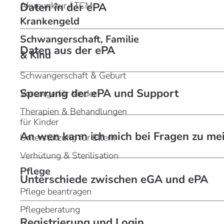
Akupunktur / TCM
Daten in der ePA
Krankengeld
Schwangerschaft, Familie
Daten aus der ePA
& Kind
Schwangerschaft & Geburt
Sperrung der ePA und Support
Vorsorge für Kinder
Therapien & Behandlungen
für Kinder
An wen kann ich mich bei Fragen zu m
Unterstützung für Eltern
Verhütung & Sterilisation
Pflege
Unterschiede zwischen eGA und ePA
Pflege beantragen
Pflegeberatung
Registrierung und Login