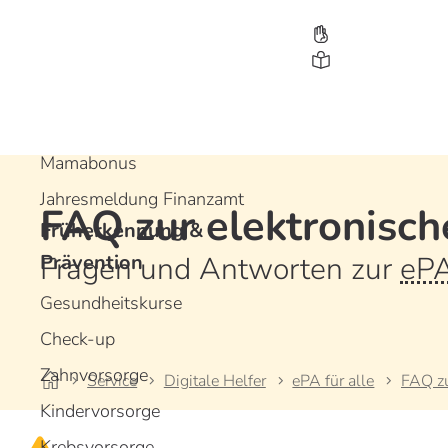
Leistungen
Bonusprogramme
Gesundheitsbonus
Jugendbonus
Mamabonus
Jahresmeldung Finanzamt
FAQ zur elektronisch
Früherkennung &
D
D
D
Prävention
Fragen und Antworten zur
eP
Gesundheitskurse
Check-up
Zahnvorsorge
Service
Digitale Helfer
ePA für alle
FAQ zu
Kindervorsorge
Krebsvorsorge