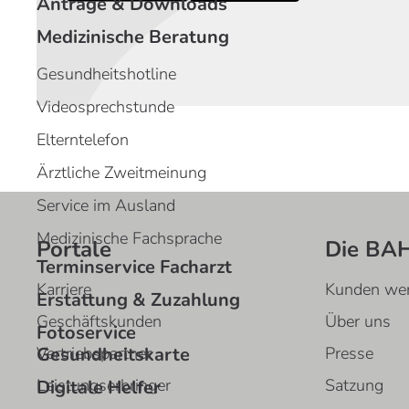
Anträge & Downloads
Medizinische Beratung
Gesundheitshotline
Videosprechstunde
Elterntelefon
Ärztliche Zweitmeinung
Service im Ausland
Medizinische Fachsprache
Portale
Die BA
Terminservice Facharzt
Karriere
Kunden we
Erstattung & Zuzahlung
Geschäftskunden
Über uns
Fotoservice
Gesundheitskarte
Vertriebspartner
Presse
Leistungserbringer
Satzung
Digitale Helfer