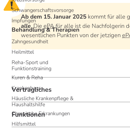
m
m
Schwangerschaftsvorsorge
H
H
Ab dem 15. Januar 2025
kommt für alle 
Impfungen
alle
. Die
ePA
für alle
ist die Nachfolgerin 
Behandlung & Therapien
wesentlichen Punkten von der jetzigen
eP
Zahngesundheit
Heilmittel
Reha-Sport und
Funktionstraining
Kuren & Reha
Krankenhaus
Vertragliches
Häusliche Krankenpflege &
Haushaltshilfe
Chronische Erkrankungen
Funktionen
Hilfsmittel