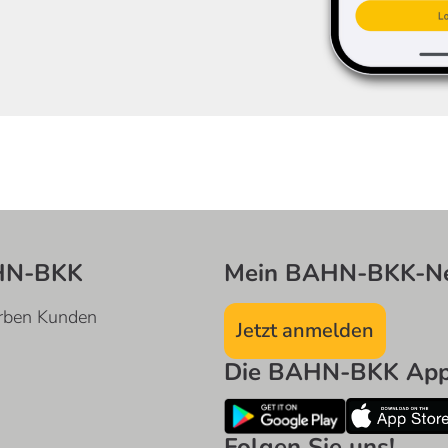
HN-BKK
Mein BAHN-BKK-Ne
rben Kunden
Jetzt anmelden
Die BAHN-BKK App 
Folgen Sie uns!