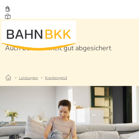
Krankengeld
Auch bei Krankheit gut abgesichert
Leistungen
Krankengeld