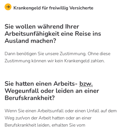
Krankengeld für freiwillig Versicherte
Sie wollen während Ihrer
Arbeitsunfähigkeit eine Reise ins
Ausland machen?
Dann benötigen Sie unsere Zustimmung. Ohne diese
Zustimmung können wir kein Krankengeld zahlen.
Sie hatten einen Arbeits-
bzw.
Wegeunfall oder leiden an einer
Berufskrankheit?
Wenn Sie einen Arbeitsunfall oder einen Unfall auf dem
Weg zur/von der Arbeit hatten oder an einer
Berufskrankheit leiden, erhalten Sie vom