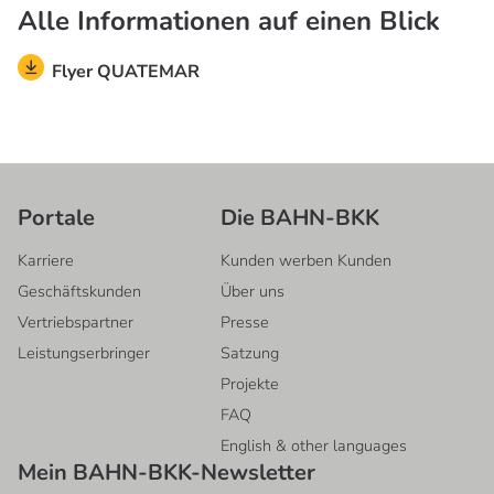
Alle Informationen auf einen Blick
Flyer QUATEMAR
Portale
Die BAHN-BKK
Karriere
Kunden werben Kunden
Geschäftskunden
Über uns
Vertriebspartner
Presse
Leistungserbringer
Satzung
Projekte
FAQ
English & other languages
Mein BAHN-BKK-Newsletter