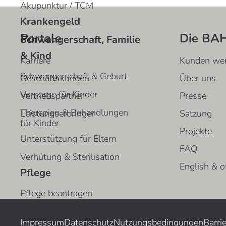
Akupunktur / TCM
Krankengeld
Portale
Die BA
Schwangerschaft, Familie
& Kind
Karriere
Kunden we
Schwangerschaft & Geburt
Geschäftskunden
Über uns
Vorsorge für Kinder
Vertriebspartner
Presse
Therapien & Behandlungen
Leistungserbringer
Satzung
für Kinder
Projekte
Unterstützung für Eltern
FAQ
Verhütung & Sterilisation
English & o
Pflege
Pflege beantragen
Pflegeberatung
Impressum
Datenschutz
Nutzungsbedingungen
Barri