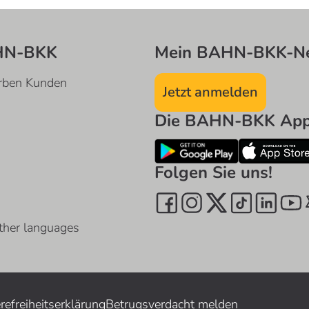
HN-BKK
Mein BAHN-BKK-Ne
rben Kunden
Jetzt anmelden
Die BAHN-BKK App 
Folgen Sie uns!
ther languages
erefreiheitserklärung
Betrugsverdacht melden