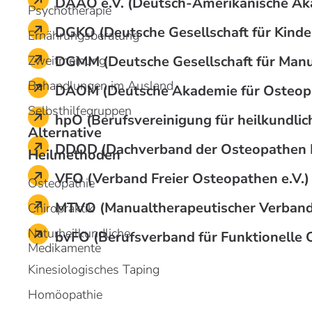
DAAO e.V. (Deutsch-Amerikanische Aka
Psychotherapie
DGKO (Deutsche Gesellschaft für Kinde
Ernährungsberatung
DGMM (Deutsche Gesellschaft für Manue
Zweitmeinung
Behandlungen im Ausland
DAOM (Deutsche Akademie für Osteopat
Selbsthilfegruppen
hpO (Berufsvereinigung für heilkundlich
Alternative
DDOD (Dachverband der Osteopathen 
Heilmethoden
VFO (Verband Freier Osteopathen e.V.)
Osteopathie
MTVO (Manualtherapeutischer Verband 
Chiropraktik
Naturheilkundliche
bvFO (Berufsverband für Funktionelle O
Medikamente
Kinesiologisches Taping
Homöopathie