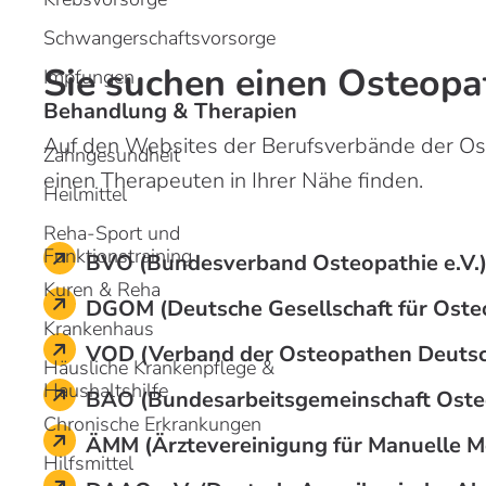
m
m
Schwangerschaftsvorsorge
H
H
Sie suchen einen Osteop
Impfungen
Behandlung & Therapien
Auf den Websites der Berufsverbände der Os
Zahngesundheit
einen Therapeuten in Ihrer Nähe finden.
Heilmittel
Reha-Sport und
Funktionstraining
BVO (Bundesverband Osteopathie e.V.
Kuren & Reha
DGOM (Deutsche Gesellschaft für Osteo
Krankenhaus
VOD (Verband der Osteopathen Deutsch
Häusliche Krankenpflege &
Haushaltshilfe
BAO (Bundesarbeitsgemeinschaft Osteo
Chronische Erkrankungen
ÄMM (Ärztevereinigung für Manuelle M
Hilfsmittel