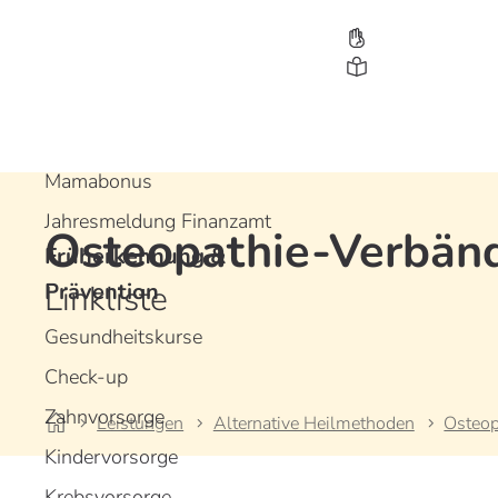
Leistungen
Bonusprogramme
Gesundheitsbonus
Jugendbonus
Mamabonus
Jahresmeldung Finanzamt
Osteopathie-Verbän
Früherkennung &
D
D
D
Prävention
Linkliste
Gesundheitskurse
Check-up
Zahnvorsorge
Leistungen
Alternative Heilmethoden
Osteop
Kindervorsorge
Krebsvorsorge