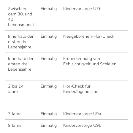
Zwischen
Einmalig
Kindervorsorge U7b
dem 30. und
40.
Lebensmonat
Innerhalb der
Einmalig
Neugeborenen-Hör-Check
Be
ersten drei
ak
Lebensjahre
Innerhalb der
Einmalig
Früherkennung von
Be
ersten drei
Fehlsichtigkeit und Schielen
Re
Lebensjahre
un
He
2 bis 14
Einmalig
Hör-Check für
Be
Jahre
Kinder/Jugendliche
To
Au
ak
7 Jahre
Einmalig
Kindervorsorge U9a
9 Jahre
Einmalig
Kindervorsorge U9b