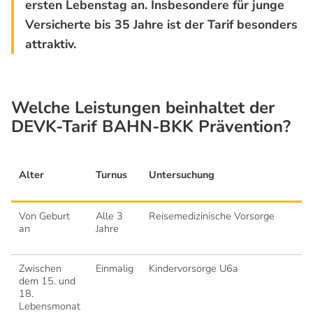
ersten Lebenstag an. Insbesondere für junge
Versicherte bis 35 Jahre ist der Tarif besonders
attraktiv.
Welche Leistungen beinhaltet der
DEVK-Tarif BAHN-BKK Prävention?
Alter
Turnus
Untersuchung
Un
Von Geburt
Alle 3
Reisemedizinische Vorsorge
Be
an
Jahre
Im
Pr
Zwischen
Einmalig
Kindervorsorge U6a
dem 15. und
18.
Lebensmonat