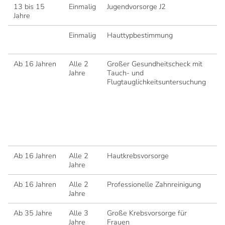
13 bis 15
Einmalig
Jugendvorsorge J2
Jahre
Einmalig
Hauttypbestimmung
Be
Fu
Ab 16 Jahren
Alle 2
Großer Gesundheitscheck mit
Sp
Jahre
Tauch- und
Vo
Flugtauglichkeitsuntersuchung
Un
Be
un
Lu
Ul
Or
E
Ab 16 Jahren
Alle 2
Hautkrebsvorsorge
Be
Jahre
un
Ab 16 Jahren
Alle 2
Professionelle Zahnreinigung
Jahre
Ab 35 Jahre
Alle 3
Große Krebsvorsorge für
Ul
Jahre
Frauen
we