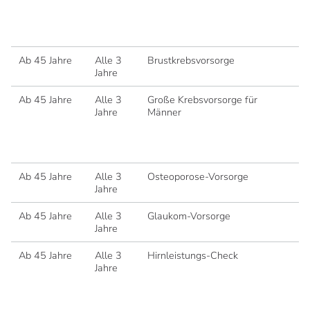
Ge
Bl
Di
Ab 45 Jahre
Alle 3
Brustkrebsvorsorge
Ma
Jahre
Ul
Ab 45 Jahre
Alle 3
Große Krebsvorsorge für
Un
Jahre
Männer
Ul
Ho
Te
Di
Ab 45 Jahre
Alle 3
Osteoporose-Vorsorge
Kn
Jahre
Ab 45 Jahre
Alle 3
Glaukom-Vorsorge
Fr
Jahre
St
Ab 45 Jahre
Alle 3
Hirnleistungs-Check
Un
Jahre
Fr
Hi
Ra
or