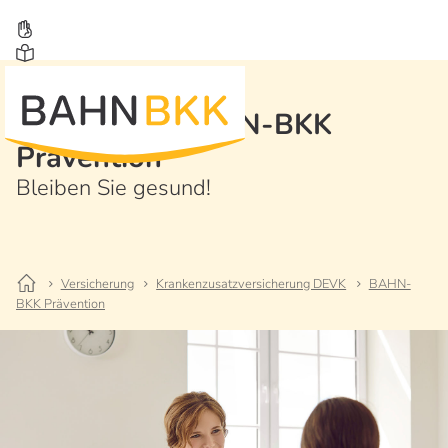
Spezialtarif BAHN-BKK
Prävention
Bleiben Sie gesund!
Versicherung
Krankenzusatzversicherung DEVK
BAHN-
BKK Prävention