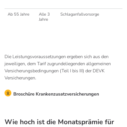
Te
Ab 55 Jahre
Alle 3
Schlaganfallvorsorge
Un
Jahre
St
zu
Sc
Die Leistungsvoraussetzungen ergeben sich aus den
jeweiligen, dem Tarif zugrundeliegenden allgemeinen
Versicherungsbedingungen (Teil I bis III) der DEVK
Versicherungen.
Broschüre Krankenzusatzversicherungen
Wie hoch ist die Monatsprämie für