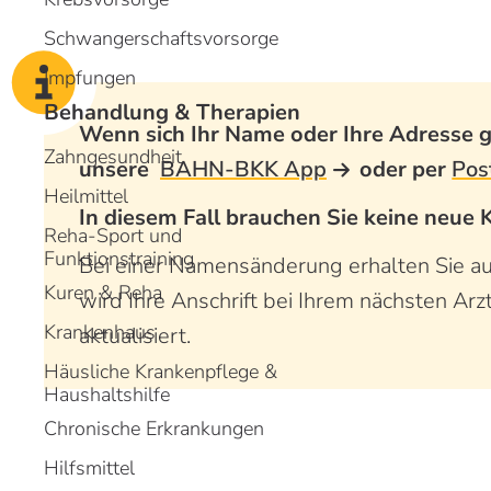
m
m
Schwangerschaftsvorsorge
H
H
Impfungen
Behandlung & Therapien
Wenn sich Ihr Name oder Ihre Adresse ge
Zahngesundheit
unsere
BAHN-BKK App
oder per
Pos
Heilmittel
In diesem Fall brauchen Sie
keine neue 
Reha-Sport und
Funktionstraining
Bei einer Namensänderung erhalten Sie au
Kuren & Reha
wird Ihre Anschrift bei Ihrem nächsten Ar
Krankenhaus
aktualisiert.
Häusliche Krankenpflege &
Haushaltshilfe
Chronische Erkrankungen
Hilfsmittel