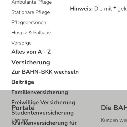
Ambulante Pflege
Hinweis:
Die mit
*
geke
Stationäre Pflege
Pflegepersonen
Hospiz & Palliativ
Vorsorge
Alles von A - Z
Versicherung
Zur BAHN-BKK wechseln
Beiträge
Familienversicherung
Freiwillige Versicherung
Portale
Die BA
Studentenversicherung
Karriere
Kunden we
Krankenversicherung für