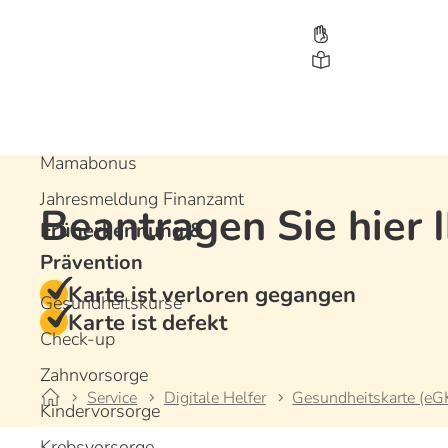
Leistungen
Bonusprogramme
Gesundheitsbonus
Jugendbonus
Mamabonus
Jahresmeldung Finanzamt
Beantragen Sie hier 
Früherkennung &
D
D
D
Prävention
Karte ist verloren gegangen
Gesundheitskurse
Karte ist defekt
Check-up
Zahnvorsorge
Service
Digitale Helfer
Gesundheitskarte (eG
Kindervorsorge
Krebsvorsorge