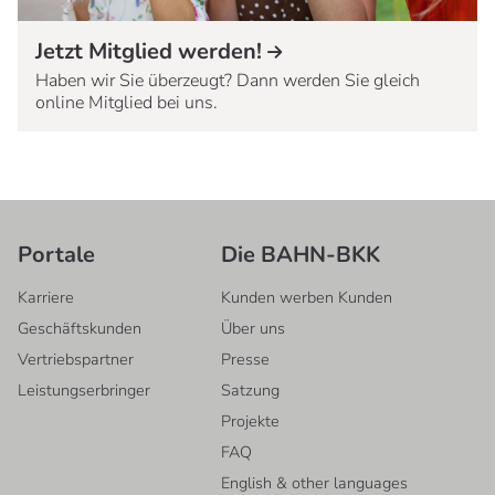
Jetzt Mitglied werden!
Haben wir Sie überzeugt? Dann werden Sie gleich
online Mitglied bei uns.
Portale
Die BAHN-BKK
Karriere
Kunden werben Kunden
Geschäftskunden
Über uns
Vertriebspartner
Presse
Leistungserbringer
Satzung
Projekte
FAQ
English & other languages