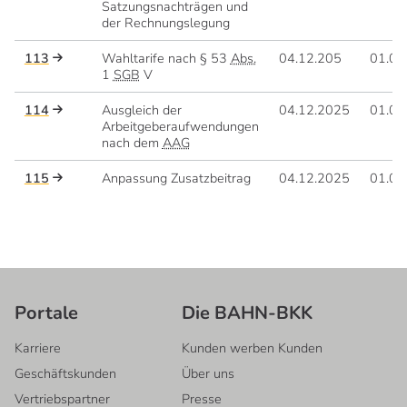
Satzungsnachträgen und
der Rechnungslegung
113
Wahltarife nach § 53
Abs.
04.12.205
01.01
1
SGB
V
114
Ausgleich der
04.12.2025
01.01
Arbeitgeberaufwendungen
nach dem
AAG
115
Anpassung Zusatzbeitrag
04.12.2025
01.01
Portale
Die BAHN-BKK
Karriere
Kunden werben Kunden
Geschäftskunden
Über uns
Vertriebspartner
Presse