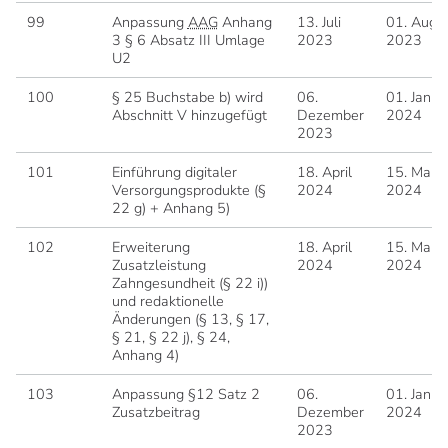
99
Anpassung
AAG
Anhang
13. Juli
01. Augu
3 § 6 Absatz III Umlage
2023
2023
U2
100
§ 25 Buchstabe b) wird
06.
01. Janua
Abschnitt V hinzugefügt
Dezember
2024
2023
101
Einführung digitaler
18. April
15. Mai
Versorgungsprodukte (§
2024
2024
22 g) + Anhang 5)
102
Erweiterung
18. April
15. Mai
Zusatzleistung
2024
2024
Zahngesundheit (§ 22 i))
und redaktionelle
Änderungen (§ 13, § 17,
§ 21, § 22 j), § 24,
Anhang 4)
103
Anpassung §12 Satz 2
06.
01. Janua
Zusatzbeitrag
Dezember
2024
2023