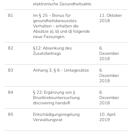
elektronische Gesundheitsakte
81
Im § 25 – Bonus für
11. Oktober
1
gesundheitsbewusstes
2018
2
Verhalten – erhalten die
Absätze a), b) und d) folgende
neue Fassungen.
82
§12: Absenkung des
6.
1
Zusatzbeitrags
Dezember
2
2018
83
Anhang 3, § 6 - Umlagesätze
6.
1
Dezember
2018
84
§ 22: Ergänzung von j)
6.
1
Brustkrebsuntersuchung
Dezember
2
discovering hands®
2018
85
Entschädigungsregelung
10. April
1
Verwaltungsrat
2019
2