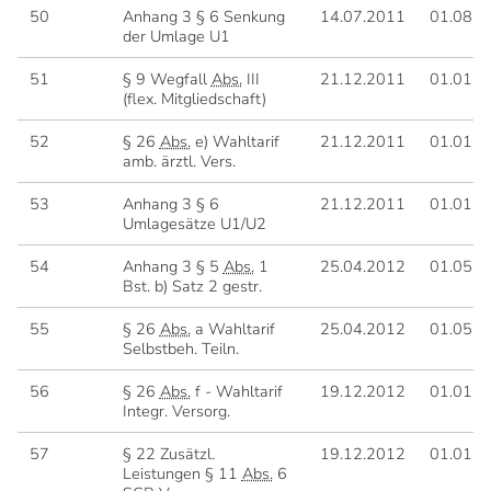
50
Anhang 3 § 6 Senkung
14.07.2011
01.08.2
der Umlage U1
51
§ 9 Wegfall
Abs.
III
21.12.2011
01.01.2
(flex. Mitgliedschaft)
52
§ 26
Abs.
e) Wahltarif
21.12.2011
01.01.2
amb. ärztl. Vers.
53
Anhang 3 § 6
21.12.2011
01.01.2
Umlagesätze U1/U2
54
Anhang 3 § 5
Abs.
1
25.04.2012
01.05.2
Bst. b) Satz 2 gestr.
55
§ 26
Abs.
a Wahltarif
25.04.2012
01.05.2
Selbstbeh. Teiln.
56
§ 26
Abs.
f - Wahltarif
19.12.2012
01.01.2
Integr. Versorg.
57
§ 22 Zusätzl.
19.12.2012
01.01.2
Leistungen § 11
Abs.
6