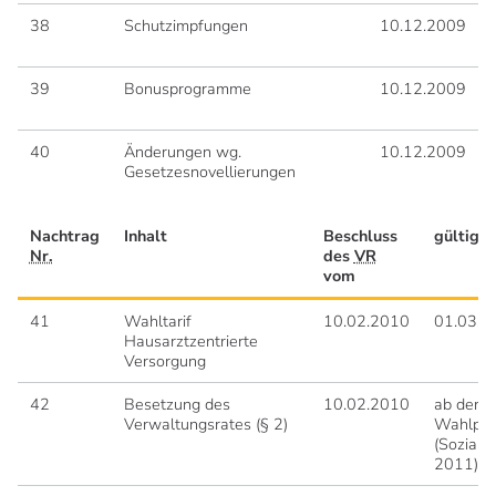
38
Schutzimpfungen
10.12.2009
39
Bonusprogramme
10.12.2009
40
Änderungen wg.
10.12.2009
Gesetzesnovellierungen
Nachtrag
Inhalt
Beschluss
gültig a
Nr.
des
VR
vom
41
Wahltarif
10.02.2010
01.03.2
Hausarztzentrierte
Versorgung
42
Besetzung des
10.02.2010
ab der 1
Verwaltungsrates (§ 2)
Wahlper
(Sozialw
2011)