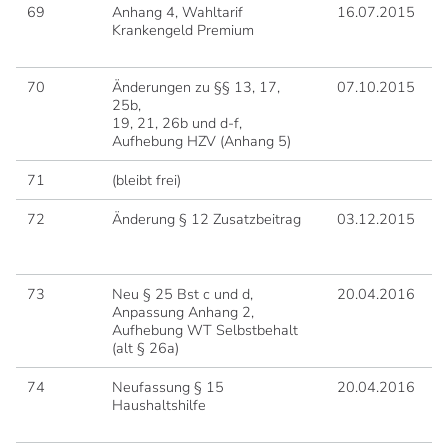
69
Anhang 4, Wahltarif
16.07.2015
0
Krankengeld Premium
70
Änderungen zu §§ 13, 17,
07.10.2015
0
25b,
19, 21, 26b und d-f,
Aufhebung HZV (Anhang 5)
71
(bleibt frei)
72
Änderung § 12 Zusatzbeitrag
03.12.2015
0
73
Neu § 25 Bst c und d,
20.04.2016
0
Anpassung Anhang 2,
Aufhebung WT Selbstbehalt
(alt § 26a)
74
Neufassung § 15
20.04.2016
0
Haushaltshilfe