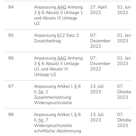
94
Anpassung
AAG
Anhang
27. April
01. Juni
3 § 6 Absatz II Umlage 1
2022
2022
und Absatz III Umlage
U2
95
Anpassung §12 Satz 2
07.
01. Janua
Zusatzbeitrag
Dezember
2023
2022
96
Anpassung
AAG
Anhang
07.
01. Janua
3 § 6 Absatz II Umlage
Dezember
2023
U1 und Absatz III
2022
Umlage U2
97
Anpassung Artikel I, § 6
13. Juli
07.
II,
Nr.
1
2023
Oktober
Zusammensetzung
2023
Widerspruchsstelle
98
Anpassung Artikel I, § 6
13. Juli
07.
II,
Nr.
7
2023
Oktober
Widerspruchsstelle
2023
schriftliche Abstimmung