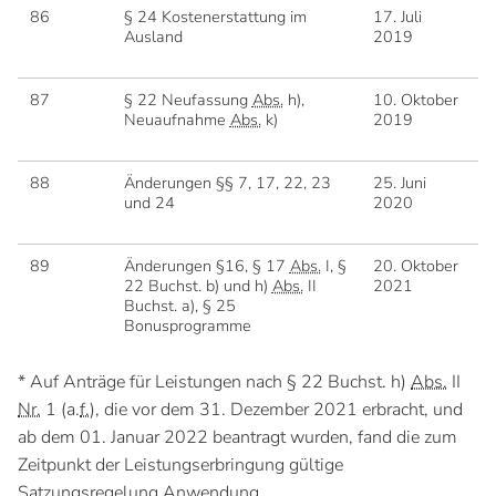
86
§ 24 Kostenerstattung im
17. Juli
1
Ausland
2019
2
87
§ 22 Neufassung
Abs.
h),
10. Oktober
0
Neuaufnahme
Abs.
k)
2019
2
88
Änderungen §§ 7, 17, 22, 23
25. Juni
0
und 24
2020
S
2
89
Änderungen §16, § 17
Abs.
I, §
20. Oktober
0
22 Buchst. b) und h)
Abs.
II
2021
2
Buchst. a), § 25
Bonusprogramme
* Auf Anträge für Leistungen nach § 22 Buchst. h)
Abs.
II
Nr.
1 (a.
f.
), die vor dem 31. Dezember 2021 erbracht, und
ab dem 01. Januar 2022 beantragt wurden, fand die zum
Zeitpunkt der Leistungserbringung gültige
Satzungsregelung Anwendung.