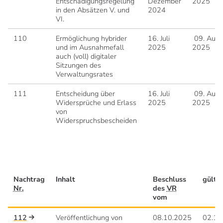
Entschädigungsregelung
Dezember
2025
in den Absätzen V. und
2024
VI.
110
Ermöglichung hybrider
16. Juli
09. Augu
und im Ausnahmefall
2025
2025
auch (voll) digitaler
Sitzungen des
Verwaltungsrates
111
Entscheidung über
16. Juli
09. Augu
Widersprüche und Erlass
2025
2025
von
Widerspruchsbescheiden
Nachtrag
Inhalt
Beschluss
gülti
Nr.
des
VR
vom
112
Veröffentlichung von
08.10.2025
02.12