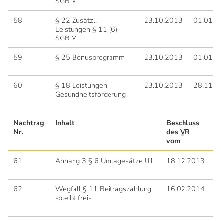
SGB
V
58
§ 22 Zusätzl.
23.10.2013
01.01.2
Leistungen § 11 (6)
SGB
V
59
§ 25 Bonusprogramm
23.10.2013
01.01.2
60
§ 18 Leistungen
23.10.2013
28.11.2
Gesundheitsförderung
Nachtrag
Inhalt
Beschluss
g
Nr.
des
VR
vom
61
Anhang 3 § 6 Umlagesätze U1
18.12.2013
0
62
Wegfall § 11 Beitragszahlung
16.02.2014
1
-bleibt frei-