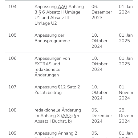
104
Anpassung
AAG
Anhang
06.
01. Janua
3 § 6 Absatz II Umlage
Dezember
2024
U1 und Absatz III
2023
Umlage U2
105
Anpassung der
10.
01. Janua
Bonusprogramme
Oktober
2025
2024
106
Anpassungen von
10.
01. Janua
EXTRAS und
Oktober
2025
redaktionelle
2024
Änderungen
107
Anpassung §12 Satz 2
10.
01.
Zusatzbeitrag
Oktober
Novembe
2024
2024
108
redaktionelle Änderung
05.
28.
im Anhang 3 (
AAG
) §5
Dezember
Dezembe
Absatz I Buchst. b)
2024
2024
109
Anpassung Anhang 2
05.
01. Janua