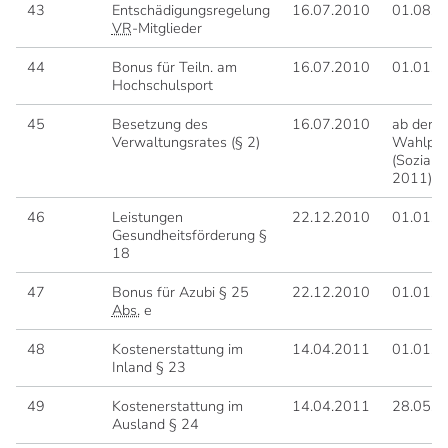
43
Entschädigungsregelung
16.07.2010
01.08.2
VR
-Mitglieder
44
Bonus für Teiln. am
16.07.2010
01.01.2
Hochschulsport
45
Besetzung des
16.07.2010
ab der 1
Verwaltungsrates (§ 2)
Wahlper
(Sozialw
2011)
46
Leistungen
22.12.2010
01.01.2
Gesundheitsförderung §
18
47
Bonus für Azubi § 25
22.12.2010
01.01.2
Abs.
e
48
Kostenerstattung im
14.04.2011
01.01.2
Inland § 23
49
Kostenerstattung im
14.04.2011
28.05.2
Ausland § 24