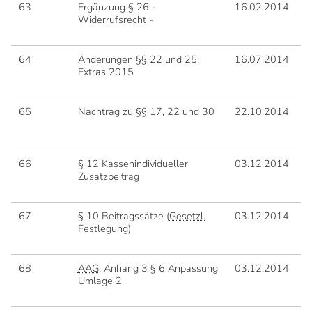
63
Ergänzung § 26 -
16.02.2014
1
Widerrufsrecht -
64
Änderungen §§ 22 und 25;
16.07.2014
0
Extras 2015
65
Nachtrag zu §§ 17, 22 und 30
22.10.2014
0
66
§ 12 Kassenindividueller
03.12.2014
0
Zusatzbeitrag
67
§ 10 Beitragssätze (
Gesetzl.
03.12.2014
0
Festlegung)
68
AAG
, Anhang 3 § 6 Anpassung
03.12.2014
0
Umlage 2