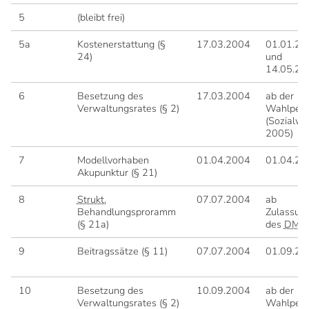
5
(bleibt frei)
5a
Kostenerstattung (§
17.03.2004
01.01.20
24)
und
14.05.20
6
Besetzung des
17.03.2004
ab der 10
Verwaltungsrates (§ 2)
Wahlperi
(Sozialwa
2005)
7
Modellvorhaben
01.04.2004
01.04.20
Akupunktur (§ 21)
8
Strukt.
07.07.2004
ab
Behandlungsproramm
Zulassun
(§ 21a)
des
DMP
9
Beitragssätze (§ 11)
07.07.2004
01.09.20
10
Besetzung des
10.09.2004
ab der 10
Verwaltungsrates (§ 2)
Wahlperi