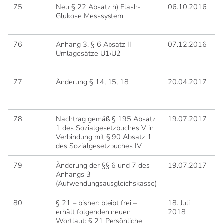
75
Neu § 22 Absatz h) Flash-
06.10.2016
2
Glukose Messsystem
76
Anhang 3, § 6 Absatz II
07.12.2016
0
Umlagesätze U1/U2
77
Änderung § 14, 15, 18
20.04.2017
2
78
Nachtrag gemäß § 195 Absatz
19.07.2017
0
1 des Sozialgesetzbuches V in
Verbindung mit § 90 Absatz 1
des Sozialgesetzbuches IV
79
Änderung der §§ 6 und 7 des
19.07.2017
0
Anhangs 3
(Aufwendungsausgleichskasse)
80
§ 21 – bisher: bleibt frei –
18. Juli
18
erhält folgenden neuen
2018
2
Wortlaut: § 21 Persönliche