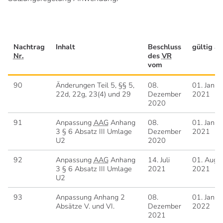
Nachtrag
Inhalt
Beschluss
gültig ab
Nr.
des
VR
vom
90
Änderungen Teil 5, §§ 5,
08.
01. Janua
22d, 22g, 23(4) und 29
Dezember
2021
2020
91
Anpassung
AAG
Anhang
08.
01. Janua
3 § 6 Absatz III Umlage
Dezember
2021
U2
2020
92
Anpassung
AAG
Anhang
14. Juli
01. Augu
3 § 6 Absatz III Umlage
2021
2021
U2
93
Anpassung Anhang 2
08.
01. Janua
Absätze V. und VI.
Dezember
2022
2021