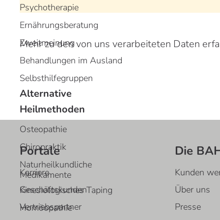
Psychotherapie
Ernährungsberatung
Zweitmeinung
Mehr zu den von uns verarbeiteten Daten erf
Behandlungen im Ausland
Selbsthilfegruppen
Alternative
Heilmethoden
Osteopathie
Chiropraktik
Portale
Die BA
Naturheilkundliche
Karriere
Kunden we
Medikamente
Geschäftskunden
Über uns
Kinesiologisches Taping
Vertriebspartner
Presse
Homöopathie