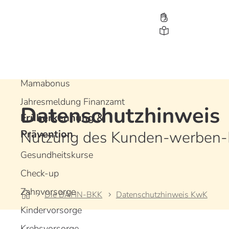
Leistungen
Bonusprogramme
Gesundheitsbonus
Jugendbonus
Mamabonus
Jahresmeldung Finanzamt
Datenschutzhinweis
Früherkennung &
D
D
D
Prävention
Nutzung des Kunden-werben-
Gesundheitskurse
Check-up
Zahnvorsorge
Die BAHN-BKK
Datenschutzhinweis KwK
Kindervorsorge
Krebsvorsorge