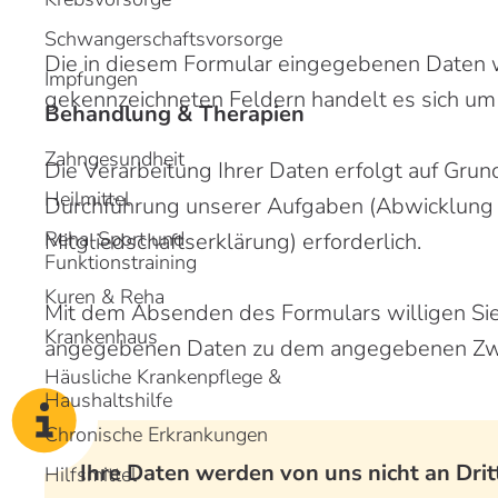
m
m
Schwangerschaftsvorsorge
H
H
Die in diesem Formular eingegebenen Daten
Impfungen
gekennzeichneten Feldern handelt es sich u
Behandlung & Therapien
Zahngesundheit
Die Verarbeitung Ihrer Daten erfolgt auf Grun
Heilmittel
Durchführung unserer Aufgaben (Abwicklung
Reha-Sport und
Mitgliedschaftserklärung) erforderlich.
Funktionstraining
Kuren & Reha
Mit dem Absenden des Formulars willigen Sie 
Krankenhaus
angegebenen Daten zu dem angegebenen Zwe
Häusliche Krankenpflege &
Haushaltshilfe
Chronische Erkrankungen
Ihre Daten werden von uns nicht an Dri
Hilfsmittel