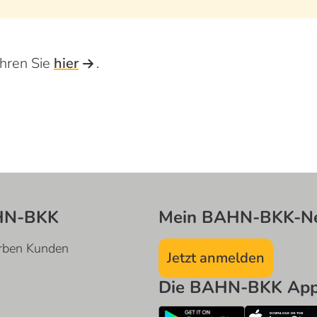
ahren Sie
hier
.
HN-BKK
Mein BAHN-BKK-Ne
rben Kunden
Jetzt anmelden
Die BAHN-BKK App 